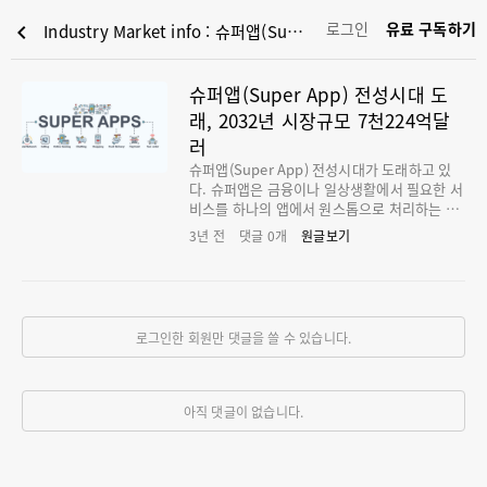
로그인
유료 구독하기
chevron_left
Industry Market info : 슈퍼앱(Super App) 전성시대 도래, 2032년 시장규모 7천224억달러
슈퍼앱(Super App) 전성시대 도
래, 2032년 시장규모 7천224억달
러
슈퍼앱(Super App) 전성시대가 도래하고 있
다. 슈퍼앱은 금융이나 일상생활에서 필요한 서
비스를 하나의 앱에서 원스톱으로 처리하는 모
바일 앱이다. 슈퍼앱은 소셜, 전자상거래, 금융
3년 전
댓글
0
개
원글보기
서비스, 교통서비스, 메시지 기능 등을 모두 포
함한다. 이미 우리 일상사는 수많은 슈퍼앱의
거미줄 같은 네트워크에 연결돼 있다. 수면 시
간, 노동 시간, 여가 시간 등 모든 우리의 활동은
슈퍼앱을 통해 체크되고, 루틴한 일상이 전개된
로그인한 회원만 댓글을 쓸 수 있습니다.
다. 전세계 인구 3명 중 1명은 슈퍼앱 사용자라
고 할 수 있다. 세계적으로는 12억4천만명의 사
용자를 확보한 중국 텐센트사의 위챗(Wecha
t), 알비바바의 전자결제 앱 Alipay, 중국에서
아직 댓글이 없습니다.
개발된 쇼핑플랫폼 Meituan, 인도네시아의 배
달서비스 Go-jek, 동남아시아 승차공유 및 배
달 서비스인 Grab 등이 성공한 슈퍼앱으로 꼽
힌다. 국내에서도 카카오나 네이버 라인 등 일