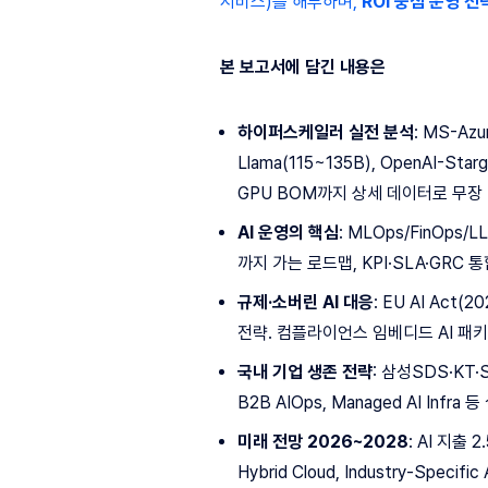
서비스)를 해부하며,
ROI 중심 운영 전
본 보고서에 담긴 내용은
하이퍼스케일러 실전 분석
: MS-Azu
Llama(115~135B), OpenAI-Star
GPU BOM까지 상세 데이터로 무장​
AI 운영의 핵심
: MLOps/FinOps/
까지 가는 로드맵, KPI·SLA·GRC 
규제·소버린 AI 대응
: EU AI Act(
전략. 컴플라이언스 임베디드 AI 패키
국내 기업 생존 전략
: 삼성SDS·KT·
B2B AIOps, Managed AI Infra
미래 전망 2026~2028
: AI 지출 
Hybrid Cloud, Industry-Speci