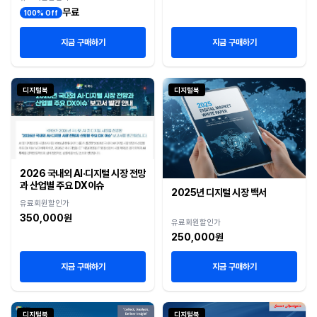
무료
100% Off
지금 구매하기
지금 구매하기
디지털북
디지털북
2026 국내외 AI·디지털 시장 전망
과 산업별 주요 DX이슈
2025년 디지털 시장 백서
유료회원할인가
350,000원
유료회원할인가
250,000원
지금 구매하기
지금 구매하기
디지털북
디지털북