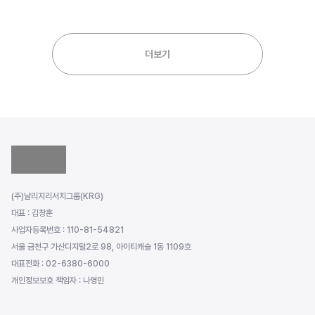
더보기
(주)날리지리서치그룹(KRG)
대표 : 김창훈
사업자등록번호 : 110-81-54821
서울 금천구 가산디지털2로 98, 아이티캐슬 1동 1109호
대표전화 : 02-6380-6000
개인정보보호 책임자 : 나영민