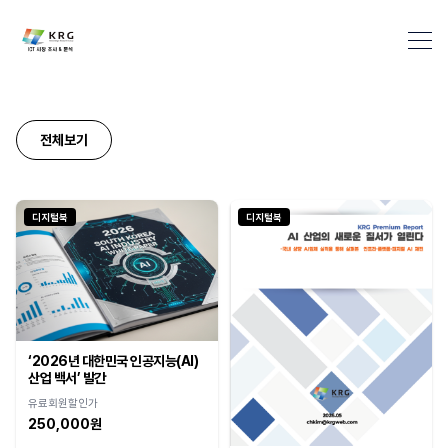
전체보기
Industry Market info 검색
디지털북
디지털북
‘2026년 대한민국 인공지능(AI)
산업 백서’ 발간
유료회원할인가
250,000원