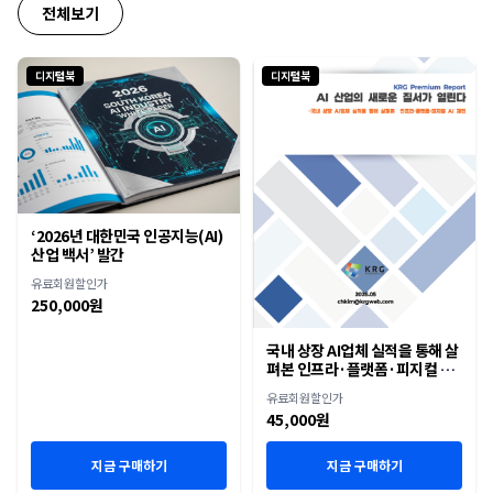
전체보기
디지털북
디지털북
‘2026년 대한민국 인공지능(AI)
산업 백서’ 발간
유료회원할인가
250,000원
국내 상장 AI업체 실적을 통해 살
펴본 인프라·플랫폼·피지컬 AI
재편
유료회원할인가
45,000원
지금 구매하기
지금 구매하기