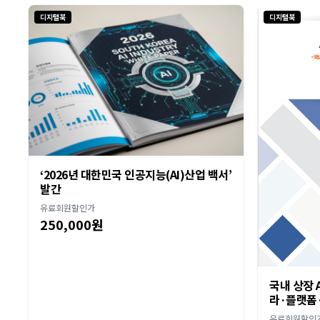
디지털북
디지털북
‘2026년 대한민국 인공지능(AI)산업 백서’
발간
유료회원할인가
250,000원
국내 상장 A
라·플랫폼·
유료회원할인