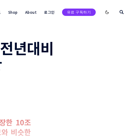
Enable dark mod
트
Shop
About
로그인
유료 구독하기
 전년대비
망
장한 10조
모와 비슷한