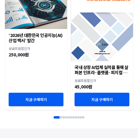
‘2026년 대한민국 인공지능(AI)
산업 백서’ 발간
유료회원할인가
250,000원
국내 상장 AI업체 실적을 통해 살
펴본 인프라·플랫폼·피지컬 AI
재편
유료회원할인가
45,000원
지금 구매하기
지금 구매하기