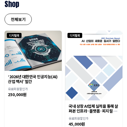
Shop
전체보기
디지털북
디지털북
‘2026년 대한민국 인공지능(AI)
산업 백서’ 발간
유료회원할인가
250,000원
국내 상장 AI업체 실적을 통해 살
펴본 인프라·플랫폼·피지컬 AI
재편
유료회원할인가
45,000원