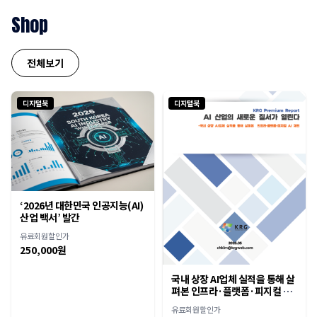
에 달해
Shop
전체보기
디지털북
디지털북
‘2026년 대한민국 인공지능(AI)
산업 백서’ 발간
유료회원할인가
250,000원
국내 상장 AI업체 실적을 통해 살
펴본 인프라·플랫폼·피지컬 AI
재편
유료회원할인가