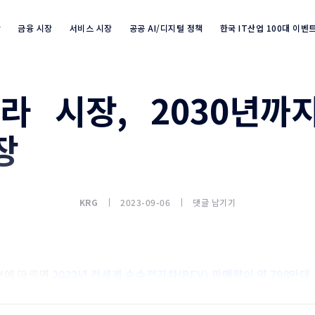
장
금융 시장
서비스 시장
공공 AI/디지털 정책
한국 IT산업 100대 이벤
라 시장, 2030년까
Industry Market info 검색
장
KRG
2023-09-06
댓글 남기기
브에 따르면
2022년 전세계 순수전기차(BEV) 판매량이 약 798만대
0%를 차지하고 있는 것으로 조사
됐다.