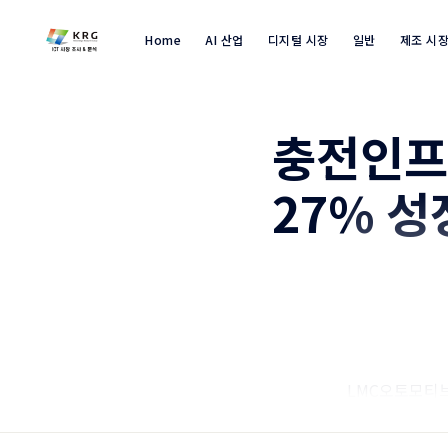
Home
AI 산업
디지털 시장
일반
제조 시
충전인프
27% 성
LMC오토모티
매량 가운데 1