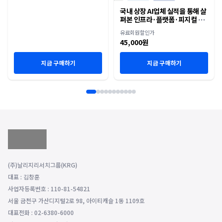
국내 상장 AI업체 실적을 통해 살
펴본 인프라·플랫폼·피지컬 AI
재편
유료회원할인가
45,000원
지금 구매하기
지금 구매하기
(주)날리지리서치그룹(KRG)
대표 : 김창훈
사업자등록번호 : 110-81-54821
서울 금천구 가산디지털2로 98, 아이티캐슬 1동 1109호
대표전화 : 02-6380-6000