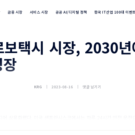
장
금융 시장
서비스 시장
공공 AI/디지털 정책
한국 IT산업 100대 이벤
보택시 시장, 2030년
Industry Market info 검색
성장
KRG
2023-08-16
댓글 남기기
디어 상용화됐다. 미국 샌프란시스코에서는 하루 24시간 안전 운전
할 수 있게 됐다.