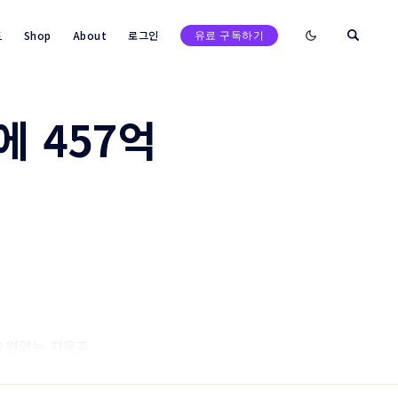
Enable dark mod
트
Shop
About
로그인
유료 구독하기
에 457억
요원없는 자율주