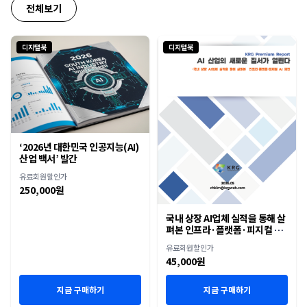
전체보기
디지털북
디지털북
‘2026년 대한민국 인공지능(AI)
산업 백서’ 발간
유료회원할인가
250,000원
국내 상장 AI업체 실적을 통해 살
펴본 인프라·플랫폼·피지컬 AI
재편
유료회원할인가
45,000원
지금 구매하기
지금 구매하기