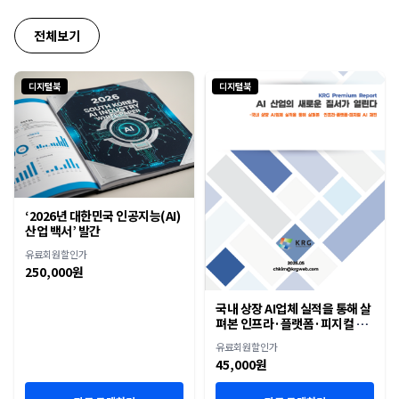
전체보기
디지털북
디지털북
‘2026년 대한민국 인공지능(AI)
산업 백서’ 발간
유료회원할인가
250,000원
국내 상장 AI업체 실적을 통해 살
펴본 인프라·플랫폼·피지컬 AI
재편
유료회원할인가
45,000원