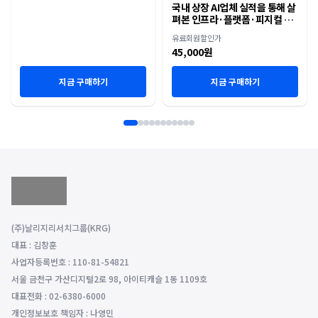
국내 상장 AI업체 실적을 통해 살
펴본 인프라·플랫폼·피지컬 AI
재편
유료회원할인가
45,000원
지금 구매하기
지금 구매하기
(주)날리지리서치그룹(KRG)
대표 : 김창훈
사업자등록번호 : 110-81-54821
서울 금천구 가산디지털2로 98, 아이티캐슬 1동 1109호
대표전화 : 02-6380-6000
개인정보보호 책임자 : 나영민