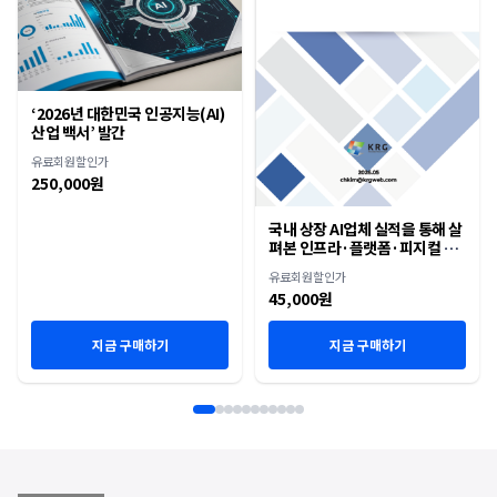
‘2026년 대한민국 인공지능(AI)
산업 백서’ 발간
유료회원할인가
250,000원
국내 상장 AI업체 실적을 통해 살
펴본 인프라·플랫폼·피지컬 AI
재편
유료회원할인가
45,000원
지금 구매하기
지금 구매하기