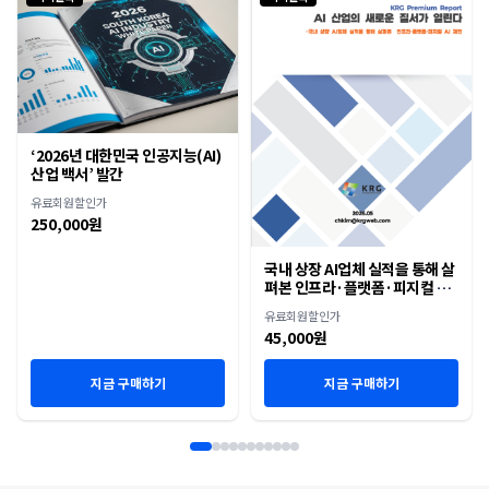
‘2026년 대한민국 인공지능(AI)
산업 백서’ 발간
유료회원할인가
250,000원
국내 상장 AI업체 실적을 통해 살
펴본 인프라·플랫폼·피지컬 AI
재편
유료회원할인가
45,000원
지금 구매하기
지금 구매하기