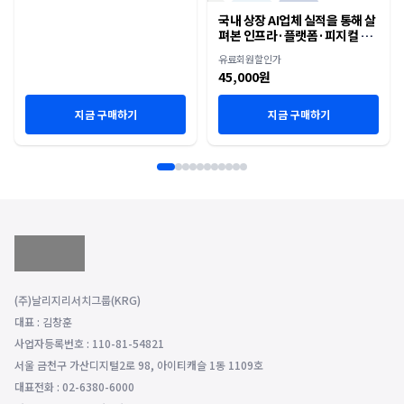
국내 상장 AI업체 실적을 통해 살
펴본 인프라·플랫폼·피지컬 AI
재편
유료회원할인가
45,000원
지금 구매하기
지금 구매하기
(주)날리지리서치그룹(KRG)
대표 : 김창훈
사업자등록번호 : 110-81-54821
서울 금천구 가산디지털2로 98, 아이티캐슬 1동 1109호
대표전화 : 02-6380-6000