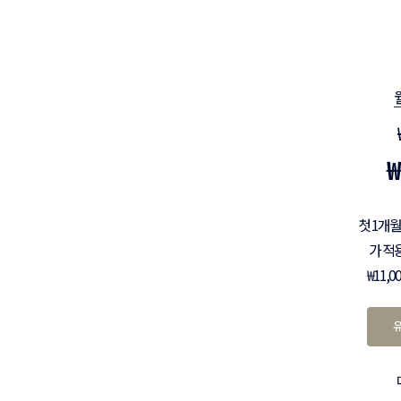
₩
첫 1개월
가 적
₩11,