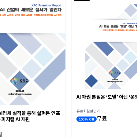
AI 패권 본질은 ‘모델’ 아닌 ‘운
유료회원할인가
I업체 실적을 통해 살펴본 인프
무료
피지컬 AI 재편
100% Off
가
원