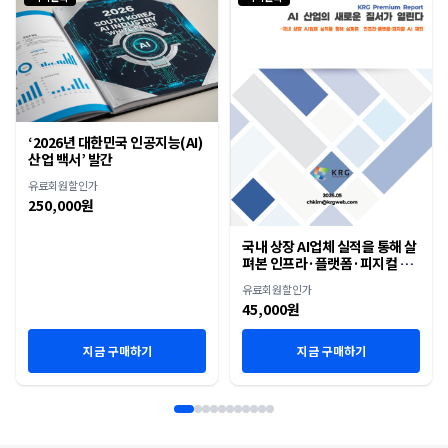
‘2026년 대한민국 인공지능(AI)
산업 백서’ 발간
유료회원할인가
250,000원
국내 상장 AI업체 실적을 통해 살
펴본 인프라·플랫폼·피지컬 AI
재편
유료회원할인가
45,000원
지금 구매하기
지금 구매하기