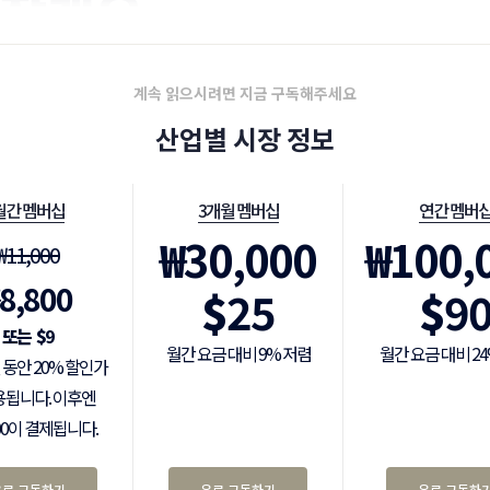
시장개요
계속 읽으시려면 지금 구독해주세요
산업별 시장 정보
월간 멤버십
3개월 멤버십
연간 멤버
₩
30,000
₩
100,
₩
11,000
8,800
$
25
$
9
$
9
월간 요금 대비 9% 저렴
월간 요금 대비 2
 동안 20% 할인가
용됩니다. 이후엔
000이 결제됩니다.
유료 구독하기
유료 구독하기
유료 구독하