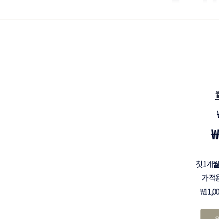
1. 
₩
첫 1개월
가 적
₩11,