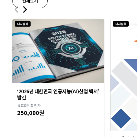
전체보기
디지털북
디지털북
‘2026년 대한민국 인공지능(AI)산업 백서’
발간
유료회원할인가
250,000원