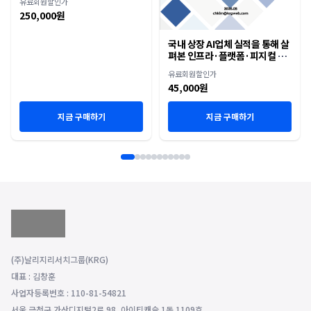
유료회원할인가
250,000원
국내 상장 AI업체 실적을 통해 살
펴본 인프라·플랫폼·피지컬 AI
재편
유료회원할인가
45,000원
지금 구매하기
지금 구매하기
(주)날리지리서치그룹(KRG)
대표 : 김창훈
사업자등록번호 : 110-81-54821
서울 금천구 가산디지털2로 98, 아이티캐슬 1동 1109호