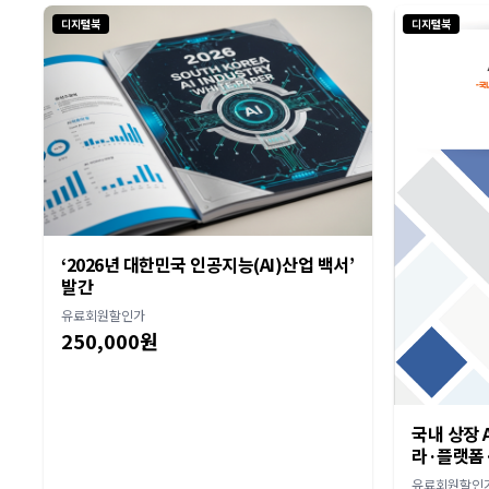
디지털북
디지털북
‘2026년 대한민국 인공지능(AI)산업 백서’
발간
유료회원할인가
250,000원
국내 상장 A
라·플랫폼·
유료회원할인