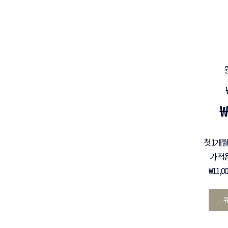
₩
첫 1개월
가 적
₩11,