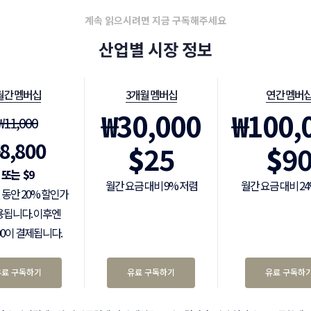
계속 읽으시려면 지금 구독해주세요
산업별 시장 정보
월간 멤버십
3개월 멤버십
연간 멤버
₩
30,000
₩
100,
₩
11,000
8,800
$
25
$
9
$
9
월간 요금 대비 9% 저렴
월간 요금 대비 2
 동안 20% 할인가
용됩니다. 이후엔
000이 결제됩니다.
유료 구독하기
유료 구독하기
유료 구독하