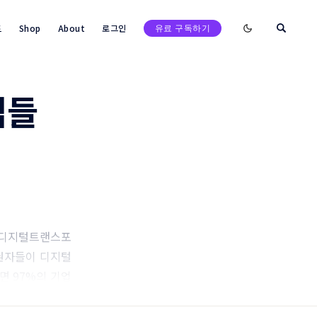
Enable dark mod
트
Shop
About
로그인
유료 구독하기
업들
X(디지털트랜스포
정권자들이 디지털
면 97%의 기업