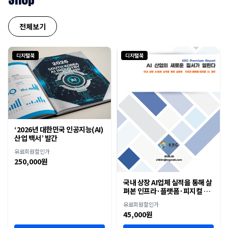
전체보기
디지털북
디지털북
‘2026년 대한민국 인공지능(AI)
산업 백서’ 발간
유료회원할인가
250,000원
국내 상장 AI업체 실적을 통해 살
펴본 인프라·플랫폼·피지컬 AI
재편
유료회원할인가
45,000원